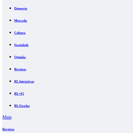
Desporto
Mercado
Cultura
Sociedade
Opinião
Revistas
RL Iniciativas
RL+65
RL Escolas
Mais
Revistas