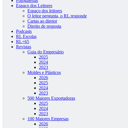
Fotogalerias
Espaço dos Leitores
Espaço dos leitores
O leitor pergunta, o RL responde
Cartas ao diretor
Direito de resposta
Podcasts
RL Escolas
RL+65
Revistas
Guia do Empresário
2025
2024
2023
Moldes e Plásticos
2026
2025
2024
2023
500 Maiores Exportadoras
2025
2024
2023
100 Maiores Empresas
2026