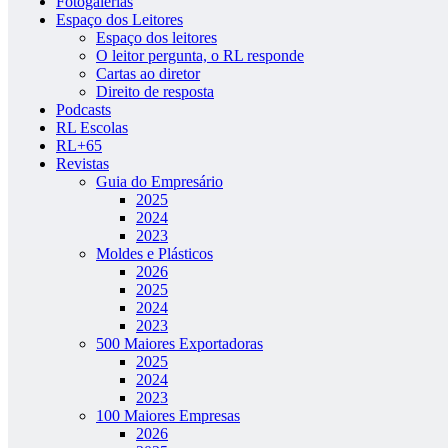
Fotogalerias
Espaço dos Leitores
Espaço dos leitores
O leitor pergunta, o RL responde
Cartas ao diretor
Direito de resposta
Podcasts
RL Escolas
RL+65
Revistas
Guia do Empresário
2025
2024
2023
Moldes e Plásticos
2026
2025
2024
2023
500 Maiores Exportadoras
2025
2024
2023
100 Maiores Empresas
2026