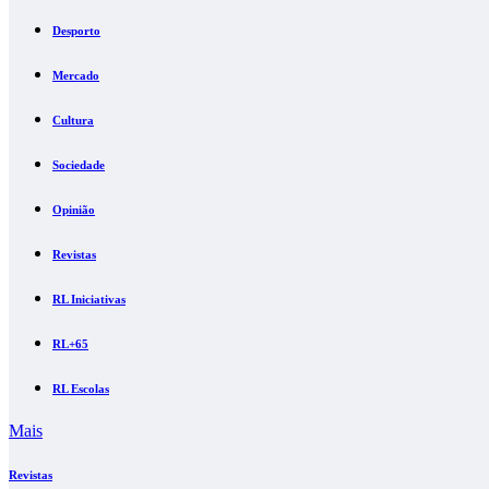
Desporto
Mercado
Cultura
Sociedade
Opinião
Revistas
RL Iniciativas
RL+65
RL Escolas
Mais
Revistas