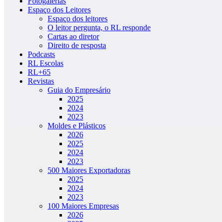
Fotogalerias
Espaço dos Leitores
Espaço dos leitores
O leitor pergunta, o RL responde
Cartas ao diretor
Direito de resposta
Podcasts
RL Escolas
RL+65
Revistas
Guia do Empresário
2025
2024
2023
Moldes e Plásticos
2026
2025
2024
2023
500 Maiores Exportadoras
2025
2024
2023
100 Maiores Empresas
2026