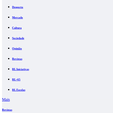
Desporto
Mercado
Cultura
Sociedade
Opinião
Revistas
RL Iniciativas
RL+65
RL Escolas
Mais
Revistas