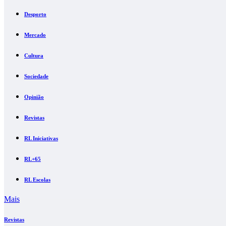
Desporto
Mercado
Cultura
Sociedade
Opinião
Revistas
RL Iniciativas
RL+65
RL Escolas
Mais
Revistas