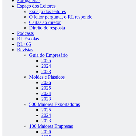
Fotogalerias
Espaço dos Leitores
Espaço dos leitores
O leitor pergunta, o RL responde
Cartas ao diretor
Direito de resposta
Podcasts
RL Escolas
RL+65
Revistas
Guia do Empresário
2025
2024
2023
Moldes e Plásticos
2026
2025
2024
2023
500 Maiores Exportadoras
2025
2024
2023
100 Maiores Empresas
2026