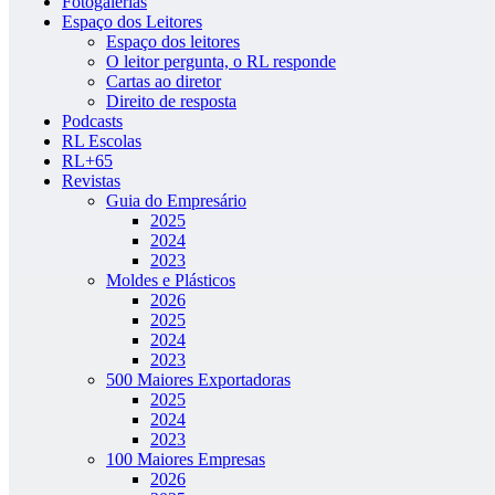
Fotogalerias
Espaço dos Leitores
Espaço dos leitores
O leitor pergunta, o RL responde
Cartas ao diretor
Direito de resposta
Podcasts
RL Escolas
RL+65
Revistas
Guia do Empresário
2025
2024
2023
Moldes e Plásticos
2026
2025
2024
2023
500 Maiores Exportadoras
2025
2024
2023
100 Maiores Empresas
2026