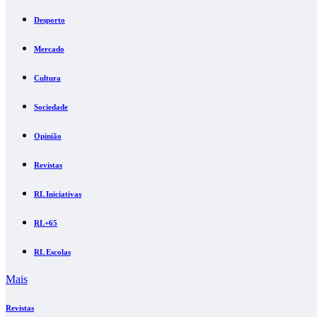
Desporto
Mercado
Cultura
Sociedade
Opinião
Revistas
RL Iniciativas
RL+65
RL Escolas
Mais
Revistas