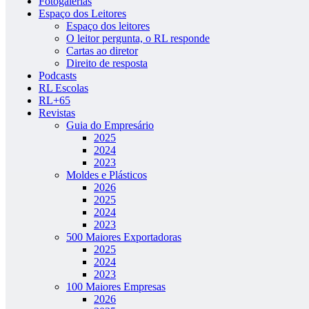
Fotogalerias
Espaço dos Leitores
Espaço dos leitores
O leitor pergunta, o RL responde
Cartas ao diretor
Direito de resposta
Podcasts
RL Escolas
RL+65
Revistas
Guia do Empresário
2025
2024
2023
Moldes e Plásticos
2026
2025
2024
2023
500 Maiores Exportadoras
2025
2024
2023
100 Maiores Empresas
2026