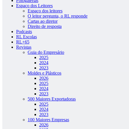
Fotogalerias
Espaço dos Leitores
Espaço dos leitores
O leitor pergunta, o RL responde
Cartas ao diretor
Direito de resposta
Podcasts
RL Escolas
RL+65
Revistas
Guia do Empresário
2025
2024
2023
Moldes e Plásticos
2026
2025
2024
2023
500 Maiores Exportadoras
2025
2024
2023
100 Maiores Empresas
2026