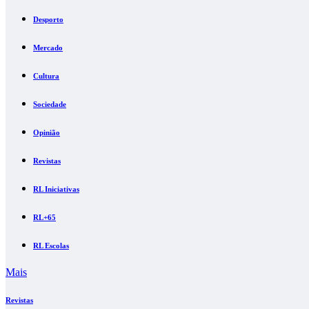
Desporto
Mercado
Cultura
Sociedade
Opinião
Revistas
RL Iniciativas
RL+65
RL Escolas
Mais
Revistas