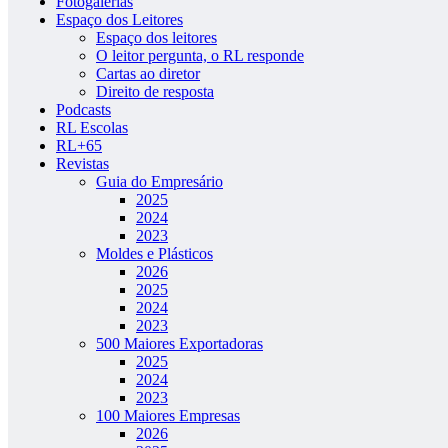
Fotogalerias
Espaço dos Leitores
Espaço dos leitores
O leitor pergunta, o RL responde
Cartas ao diretor
Direito de resposta
Podcasts
RL Escolas
RL+65
Revistas
Guia do Empresário
2025
2024
2023
Moldes e Plásticos
2026
2025
2024
2023
500 Maiores Exportadoras
2025
2024
2023
100 Maiores Empresas
2026