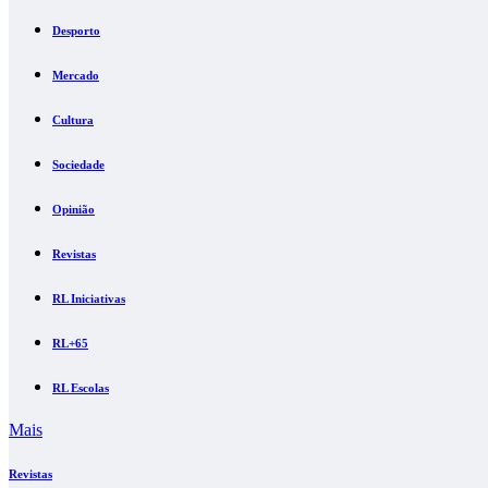
Desporto
Mercado
Cultura
Sociedade
Opinião
Revistas
RL Iniciativas
RL+65
RL Escolas
Mais
Revistas