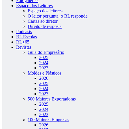
Fotogalerias
Espaço dos Leitores
Espaço dos leitores
O leitor pergunta, o RL responde
Cartas ao diretor
Direito de resposta
Podcasts
RL Escolas
RL+65
Revistas
Guia do Empresário
2025
2024
2023
Moldes e Plásticos
2026
2025
2024
2023
500 Maiores Exportadoras
2025
2024
2023
100 Maiores Empresas
2026