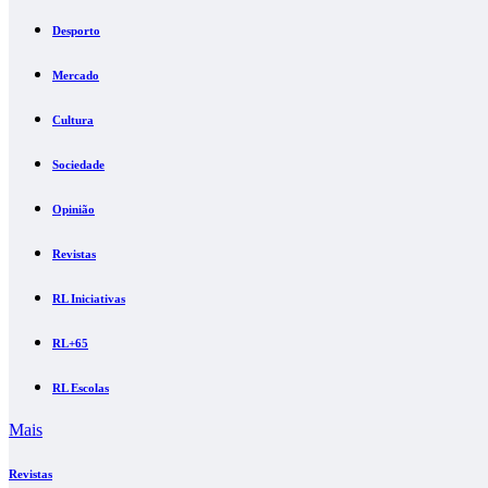
Desporto
Mercado
Cultura
Sociedade
Opinião
Revistas
RL Iniciativas
RL+65
RL Escolas
Mais
Revistas