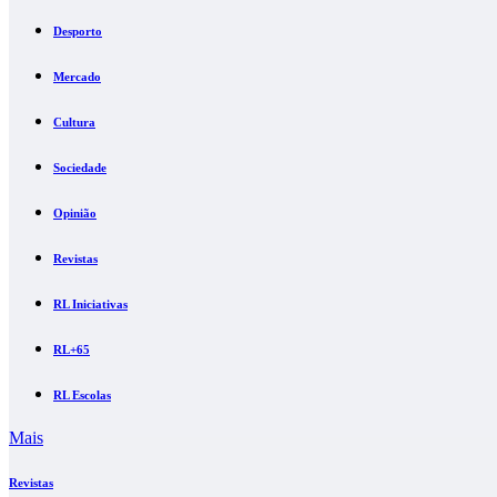
Desporto
Mercado
Cultura
Sociedade
Opinião
Revistas
RL Iniciativas
RL+65
RL Escolas
Mais
Revistas