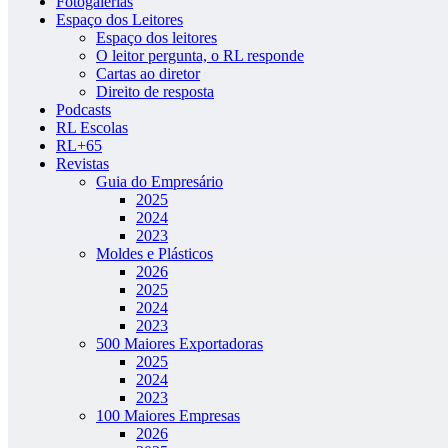
Fotogalerias
Espaço dos Leitores
Espaço dos leitores
O leitor pergunta, o RL responde
Cartas ao diretor
Direito de resposta
Podcasts
RL Escolas
RL+65
Revistas
Guia do Empresário
2025
2024
2023
Moldes e Plásticos
2026
2025
2024
2023
500 Maiores Exportadoras
2025
2024
2023
100 Maiores Empresas
2026