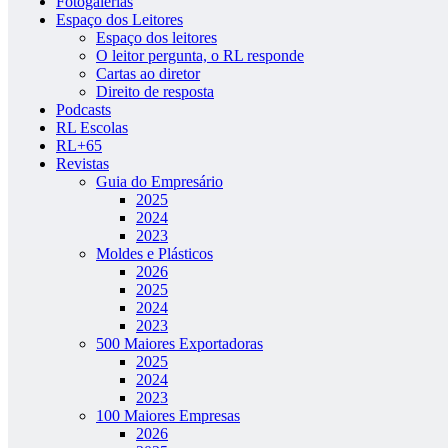
Fotogalerias
Espaço dos Leitores
Espaço dos leitores
O leitor pergunta, o RL responde
Cartas ao diretor
Direito de resposta
Podcasts
RL Escolas
RL+65
Revistas
Guia do Empresário
2025
2024
2023
Moldes e Plásticos
2026
2025
2024
2023
500 Maiores Exportadoras
2025
2024
2023
100 Maiores Empresas
2026