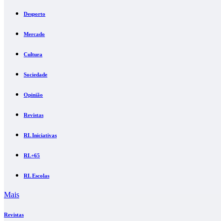
Desporto
Mercado
Cultura
Sociedade
Opinião
Revistas
RL Iniciativas
RL+65
RL Escolas
Mais
Revistas