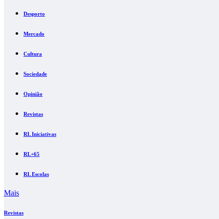
Desporto
Mercado
Cultura
Sociedade
Opinião
Revistas
RL Iniciativas
RL+65
RL Escolas
Mais
Revistas