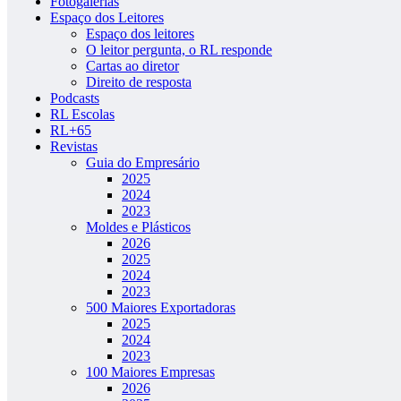
Fotogalerias
Espaço dos Leitores
Espaço dos leitores
O leitor pergunta, o RL responde
Cartas ao diretor
Direito de resposta
Podcasts
RL Escolas
RL+65
Revistas
Guia do Empresário
2025
2024
2023
Moldes e Plásticos
2026
2025
2024
2023
500 Maiores Exportadoras
2025
2024
2023
100 Maiores Empresas
2026