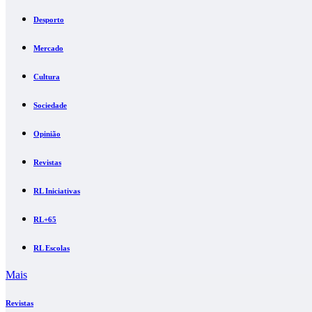
Desporto
Mercado
Cultura
Sociedade
Opinião
Revistas
RL Iniciativas
RL+65
RL Escolas
Mais
Revistas