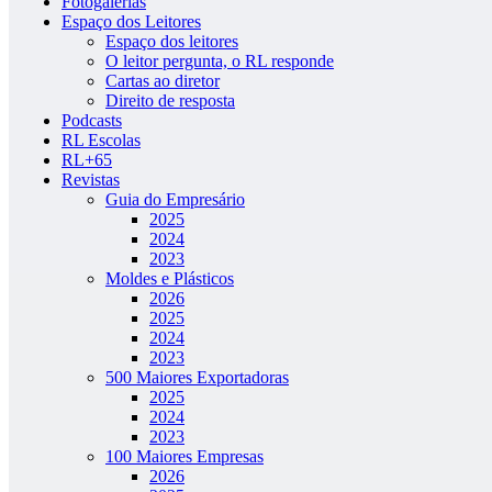
Fotogalerias
Espaço dos Leitores
Espaço dos leitores
O leitor pergunta, o RL responde
Cartas ao diretor
Direito de resposta
Podcasts
RL Escolas
RL+65
Revistas
Guia do Empresário
2025
2024
2023
Moldes e Plásticos
2026
2025
2024
2023
500 Maiores Exportadoras
2025
2024
2023
100 Maiores Empresas
2026