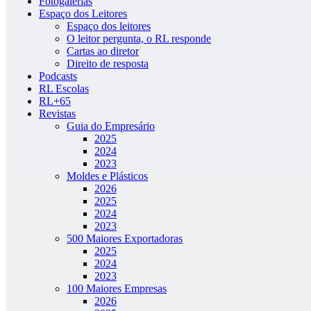
Fotogalerias
Espaço dos Leitores
Espaço dos leitores
O leitor pergunta, o RL responde
Cartas ao diretor
Direito de resposta
Podcasts
RL Escolas
RL+65
Revistas
Guia do Empresário
2025
2024
2023
Moldes e Plásticos
2026
2025
2024
2023
500 Maiores Exportadoras
2025
2024
2023
100 Maiores Empresas
2026