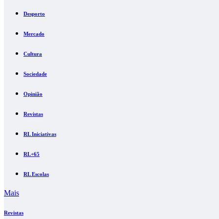
Desporto
Mercado
Cultura
Sociedade
Opinião
Revistas
RL Iniciativas
RL+65
RL Escolas
Mais
Revistas