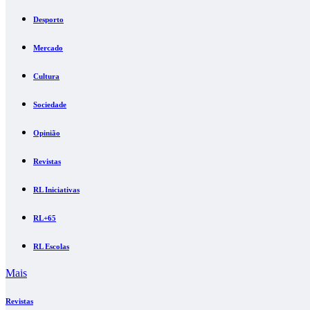
Desporto
Mercado
Cultura
Sociedade
Opinião
Revistas
RL Iniciativas
RL+65
RL Escolas
Mais
Revistas