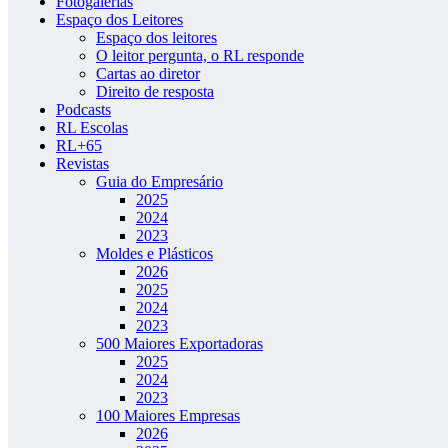
Fotogalerias
Espaço dos Leitores
Espaço dos leitores
O leitor pergunta, o RL responde
Cartas ao diretor
Direito de resposta
Podcasts
RL Escolas
RL+65
Revistas
Guia do Empresário
2025
2024
2023
Moldes e Plásticos
2026
2025
2024
2023
500 Maiores Exportadoras
2025
2024
2023
100 Maiores Empresas
2026