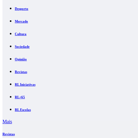
Desporto
Mercado
Cultura
Sociedade
Opinião
Revistas
RL Iniciativas
RL+65
RL Escolas
Mais
Revistas