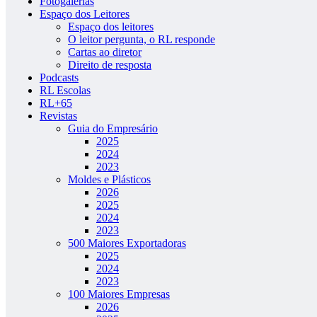
Fotogalerias
Espaço dos Leitores
Espaço dos leitores
O leitor pergunta, o RL responde
Cartas ao diretor
Direito de resposta
Podcasts
RL Escolas
RL+65
Revistas
Guia do Empresário
2025
2024
2023
Moldes e Plásticos
2026
2025
2024
2023
500 Maiores Exportadoras
2025
2024
2023
100 Maiores Empresas
2026