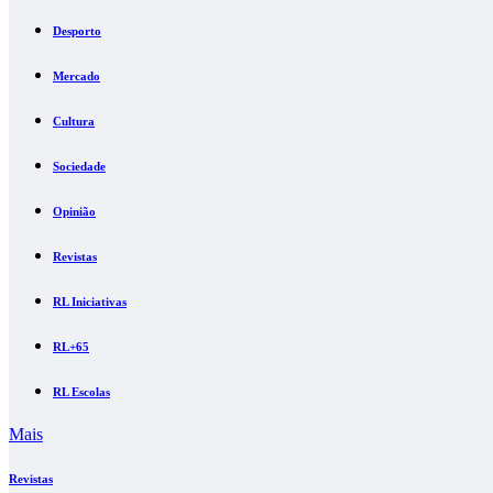
Desporto
Mercado
Cultura
Sociedade
Opinião
Revistas
RL Iniciativas
RL+65
RL Escolas
Mais
Revistas