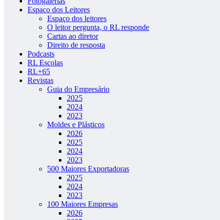
Fotogalerias
Espaço dos Leitores
Espaço dos leitores
O leitor pergunta, o RL responde
Cartas ao diretor
Direito de resposta
Podcasts
RL Escolas
RL+65
Revistas
Guia do Empresário
2025
2024
2023
Moldes e Plásticos
2026
2025
2024
2023
500 Maiores Exportadoras
2025
2024
2023
100 Maiores Empresas
2026