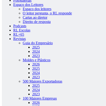
Fotogalerias
Espaço dos Leitores
Espaço dos leitores
O leitor pergunta, o RL responde
Cartas ao diretor
Direito de resposta
Podcasts
RL Escolas
RL+65
Revistas
Guia do Empresário
2025
2024
2023
Moldes e Plásticos
2026
2025
2024
2023
500 Maiores Exportadoras
2025
2024
2023
100 Maiores Empresas
2026