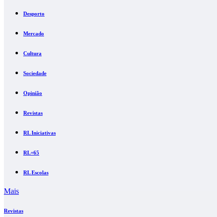
Desporto
Mercado
Cultura
Sociedade
Opinião
Revistas
RL Iniciativas
RL+65
RL Escolas
Mais
Revistas