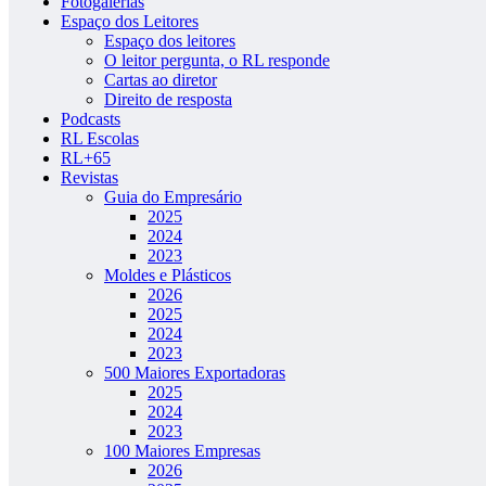
Fotogalerias
Espaço dos Leitores
Espaço dos leitores
O leitor pergunta, o RL responde
Cartas ao diretor
Direito de resposta
Podcasts
RL Escolas
RL+65
Revistas
Guia do Empresário
2025
2024
2023
Moldes e Plásticos
2026
2025
2024
2023
500 Maiores Exportadoras
2025
2024
2023
100 Maiores Empresas
2026