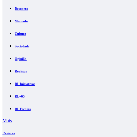
Desporto
Mercado
Cultura
Sociedade
Opinião
Revistas
RL Iniciativas
RL+65
RL Escolas
Mais
Revistas