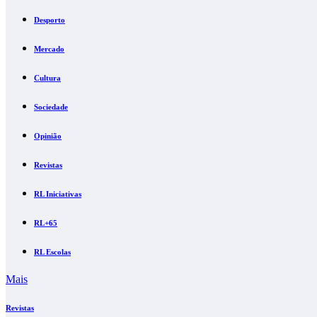
Desporto
Mercado
Cultura
Sociedade
Opinião
Revistas
RL Iniciativas
RL+65
RL Escolas
Mais
Revistas