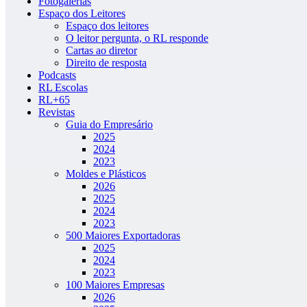
Fotogalerias
Espaço dos Leitores
Espaço dos leitores
O leitor pergunta, o RL responde
Cartas ao diretor
Direito de resposta
Podcasts
RL Escolas
RL+65
Revistas
Guia do Empresário
2025
2024
2023
Moldes e Plásticos
2026
2025
2024
2023
500 Maiores Exportadoras
2025
2024
2023
100 Maiores Empresas
2026