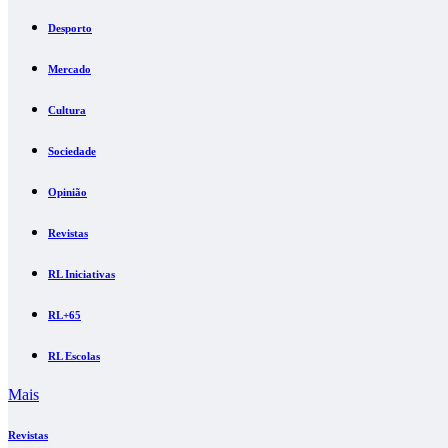
Desporto
Mercado
Cultura
Sociedade
Opinião
Revistas
RL Iniciativas
RL+65
RL Escolas
Mais
Revistas