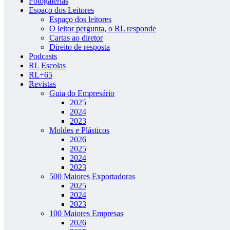
Fotogalerias
Espaço dos Leitores
Espaço dos leitores
O leitor pergunta, o RL responde
Cartas ao diretor
Direito de resposta
Podcasts
RL Escolas
RL+65
Revistas
Guia do Empresário
2025
2024
2023
Moldes e Plásticos
2026
2025
2024
2023
500 Maiores Exportadoras
2025
2024
2023
100 Maiores Empresas
2026