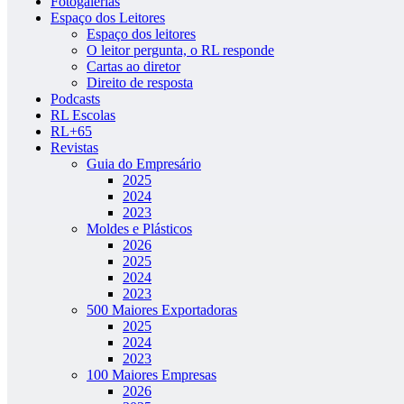
Fotogalerias
Espaço dos Leitores
Espaço dos leitores
O leitor pergunta, o RL responde
Cartas ao diretor
Direito de resposta
Podcasts
RL Escolas
RL+65
Revistas
Guia do Empresário
2025
2024
2023
Moldes e Plásticos
2026
2025
2024
2023
500 Maiores Exportadoras
2025
2024
2023
100 Maiores Empresas
2026