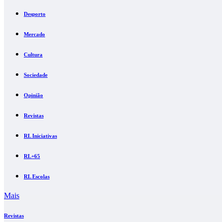
Desporto
Mercado
Cultura
Sociedade
Opinião
Revistas
RL Iniciativas
RL+65
RL Escolas
Mais
Revistas