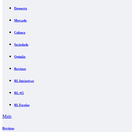
Desporto
Mercado
Cultura
Sociedade
Opinião
Revistas
RL Iniciativas
RL+65
RL Escolas
Mais
Revistas