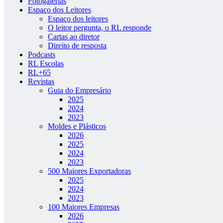
Fotogalerias
Espaço dos Leitores
Espaço dos leitores
O leitor pergunta, o RL responde
Cartas ao diretor
Direito de resposta
Podcasts
RL Escolas
RL+65
Revistas
Guia do Empresário
2025
2024
2023
Moldes e Plásticos
2026
2025
2024
2023
500 Maiores Exportadoras
2025
2024
2023
100 Maiores Empresas
2026