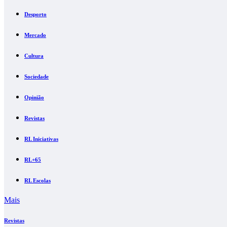
Desporto
Mercado
Cultura
Sociedade
Opinião
Revistas
RL Iniciativas
RL+65
RL Escolas
Mais
Revistas