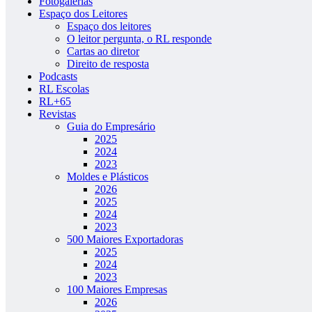
Fotogalerias
Espaço dos Leitores
Espaço dos leitores
O leitor pergunta, o RL responde
Cartas ao diretor
Direito de resposta
Podcasts
RL Escolas
RL+65
Revistas
Guia do Empresário
2025
2024
2023
Moldes e Plásticos
2026
2025
2024
2023
500 Maiores Exportadoras
2025
2024
2023
100 Maiores Empresas
2026