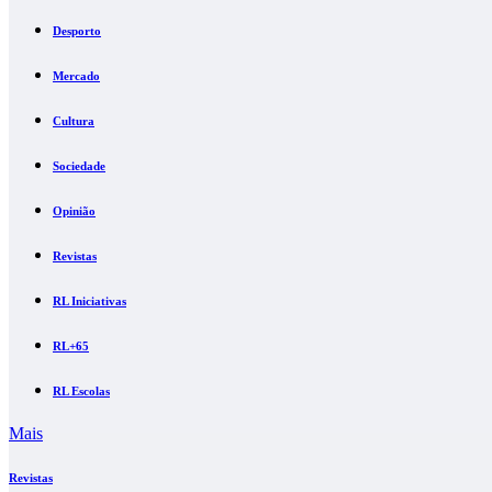
Desporto
Mercado
Cultura
Sociedade
Opinião
Revistas
RL Iniciativas
RL+65
RL Escolas
Mais
Revistas