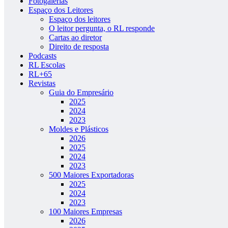
Fotogalerias
Espaço dos Leitores
Espaço dos leitores
O leitor pergunta, o RL responde
Cartas ao diretor
Direito de resposta
Podcasts
RL Escolas
RL+65
Revistas
Guia do Empresário
2025
2024
2023
Moldes e Plásticos
2026
2025
2024
2023
500 Maiores Exportadoras
2025
2024
2023
100 Maiores Empresas
2026