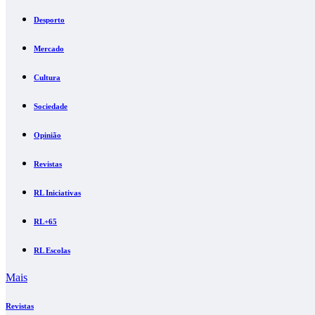
Desporto
Mercado
Cultura
Sociedade
Opinião
Revistas
RL Iniciativas
RL+65
RL Escolas
Mais
Revistas