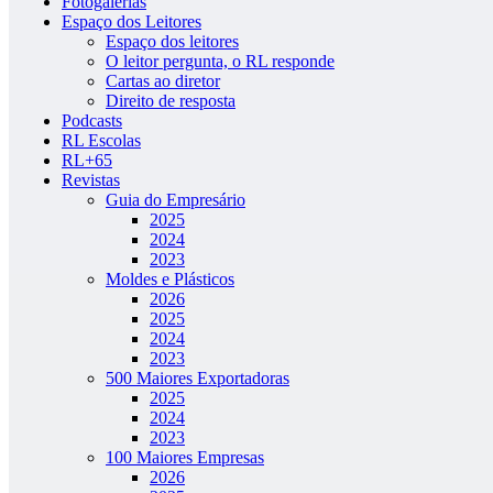
Fotogalerias
Espaço dos Leitores
Espaço dos leitores
O leitor pergunta, o RL responde
Cartas ao diretor
Direito de resposta
Podcasts
RL Escolas
RL+65
Revistas
Guia do Empresário
2025
2024
2023
Moldes e Plásticos
2026
2025
2024
2023
500 Maiores Exportadoras
2025
2024
2023
100 Maiores Empresas
2026