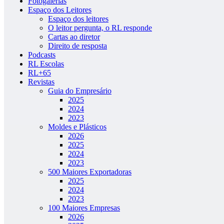
Fotogalerias
Espaço dos Leitores
Espaço dos leitores
O leitor pergunta, o RL responde
Cartas ao diretor
Direito de resposta
Podcasts
RL Escolas
RL+65
Revistas
Guia do Empresário
2025
2024
2023
Moldes e Plásticos
2026
2025
2024
2023
500 Maiores Exportadoras
2025
2024
2023
100 Maiores Empresas
2026