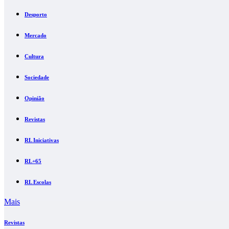
Desporto
Mercado
Cultura
Sociedade
Opinião
Revistas
RL Iniciativas
RL+65
RL Escolas
Mais
Revistas