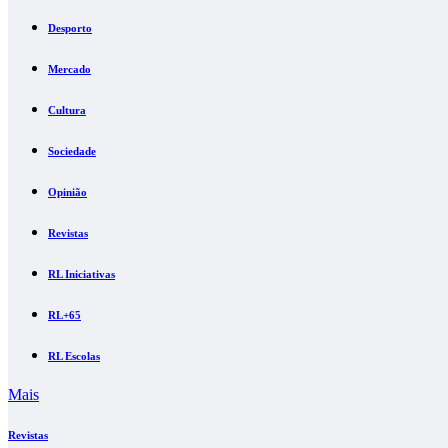
Desporto
Mercado
Cultura
Sociedade
Opinião
Revistas
RL Iniciativas
RL+65
RL Escolas
Mais
Revistas