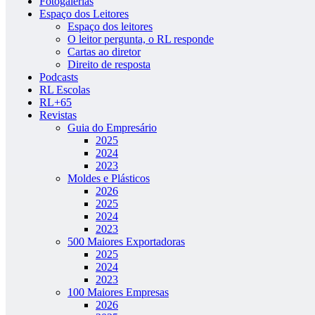
Fotogalerias
Espaço dos Leitores
Espaço dos leitores
O leitor pergunta, o RL responde
Cartas ao diretor
Direito de resposta
Podcasts
RL Escolas
RL+65
Revistas
Guia do Empresário
2025
2024
2023
Moldes e Plásticos
2026
2025
2024
2023
500 Maiores Exportadoras
2025
2024
2023
100 Maiores Empresas
2026