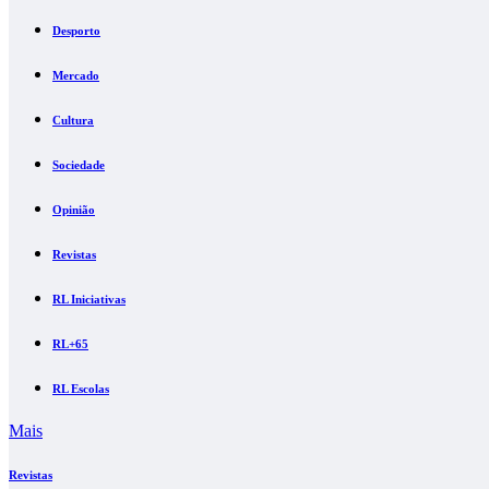
Desporto
Mercado
Cultura
Sociedade
Opinião
Revistas
RL Iniciativas
RL+65
RL Escolas
Mais
Revistas