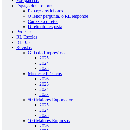
Fotogalerias
Espaço dos Leitores
Espaço dos leitores
O leitor pergunta, o RL responde
Cartas ao diretor
Direito de resposta
Podcasts
RL Escolas
RL+65
Revistas
Guia do Empresário
2025
2024
2023
Moldes e Plásticos
2026
2025
2024
2023
500 Maiores Exportadoras
2025
2024
2023
100 Maiores Empresas
2026