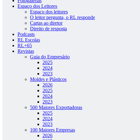
Fotogalerias
Espaço dos Leitores
Espaço dos leitores
O leitor pergunta, o RL responde
Cartas ao diretor
Direito de resposta
Podcasts
RL Escolas
RL+65
Revistas
Guia do Empresário
2025
2024
2023
Moldes e Plásticos
2026
2025
2024
2023
500 Maiores Exportadoras
2025
2024
2023
100 Maiores Empresas
2026