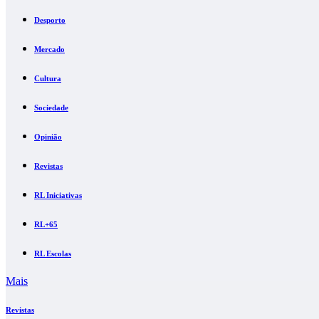
Desporto
Mercado
Cultura
Sociedade
Opinião
Revistas
RL Iniciativas
RL+65
RL Escolas
Mais
Revistas