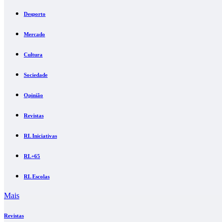
Desporto
Mercado
Cultura
Sociedade
Opinião
Revistas
RL Iniciativas
RL+65
RL Escolas
Mais
Revistas