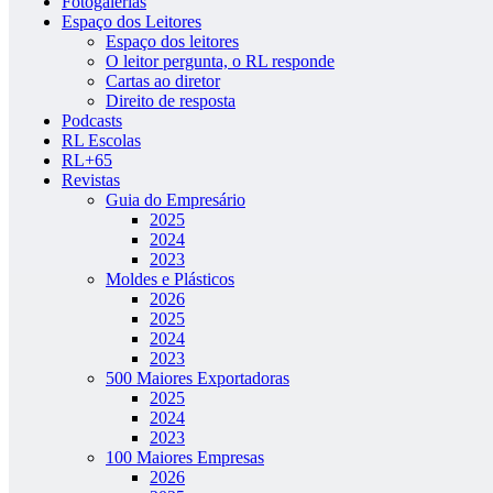
Fotogalerias
Espaço dos Leitores
Espaço dos leitores
O leitor pergunta, o RL responde
Cartas ao diretor
Direito de resposta
Podcasts
RL Escolas
RL+65
Revistas
Guia do Empresário
2025
2024
2023
Moldes e Plásticos
2026
2025
2024
2023
500 Maiores Exportadoras
2025
2024
2023
100 Maiores Empresas
2026