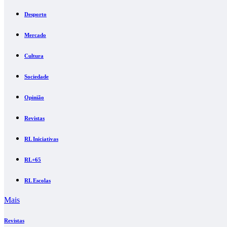
Desporto
Mercado
Cultura
Sociedade
Opinião
Revistas
RL Iniciativas
RL+65
RL Escolas
Mais
Revistas