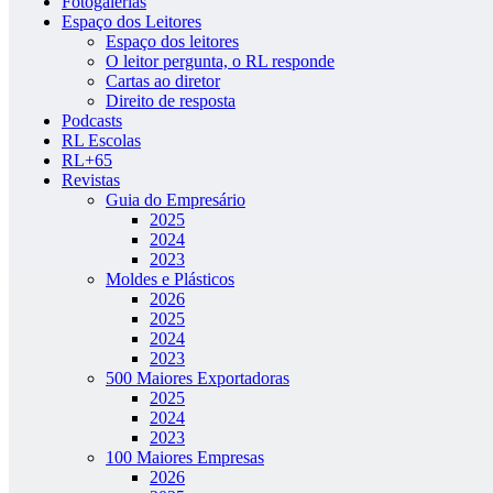
Fotogalerias
Espaço dos Leitores
Espaço dos leitores
O leitor pergunta, o RL responde
Cartas ao diretor
Direito de resposta
Podcasts
RL Escolas
RL+65
Revistas
Guia do Empresário
2025
2024
2023
Moldes e Plásticos
2026
2025
2024
2023
500 Maiores Exportadoras
2025
2024
2023
100 Maiores Empresas
2026