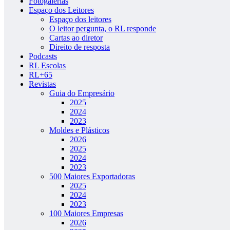
Fotogalerias
Espaço dos Leitores
Espaço dos leitores
O leitor pergunta, o RL responde
Cartas ao diretor
Direito de resposta
Podcasts
RL Escolas
RL+65
Revistas
Guia do Empresário
2025
2024
2023
Moldes e Plásticos
2026
2025
2024
2023
500 Maiores Exportadoras
2025
2024
2023
100 Maiores Empresas
2026