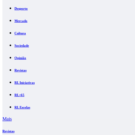
Desporto
Mercado
Cultura
Sociedade
Opinião
Revistas
RL Iniciativas
RL+65
RL Escolas
Mais
Revistas