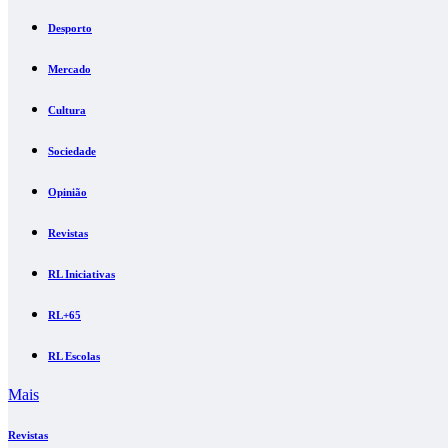
Desporto
Mercado
Cultura
Sociedade
Opinião
Revistas
RL Iniciativas
RL+65
RL Escolas
Mais
Revistas