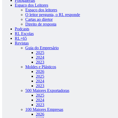
Fotogalerias
Espaço dos Leitores
Espaço dos leitores
O leitor pergunta, o RL responde
Cartas ao diretor
Direito de resposta
Podcasts
RL Escolas
RL+65
Revistas
Guia do Empresário
2025
2024
2023
Moldes e Plásticos
2026
2025
2024
2023
500 Maiores Exportadoras
2025
2024
2023
100 Maiores Empresas
2026