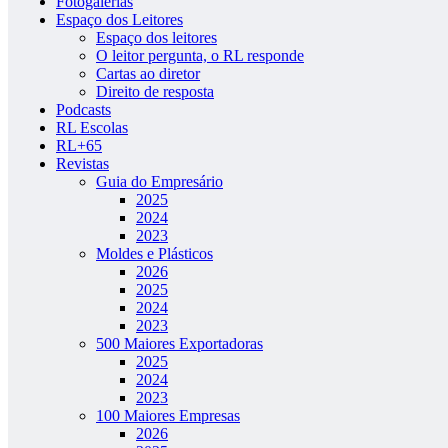
Fotogalerias
Espaço dos Leitores
Espaço dos leitores
O leitor pergunta, o RL responde
Cartas ao diretor
Direito de resposta
Podcasts
RL Escolas
RL+65
Revistas
Guia do Empresário
2025
2024
2023
Moldes e Plásticos
2026
2025
2024
2023
500 Maiores Exportadoras
2025
2024
2023
100 Maiores Empresas
2026