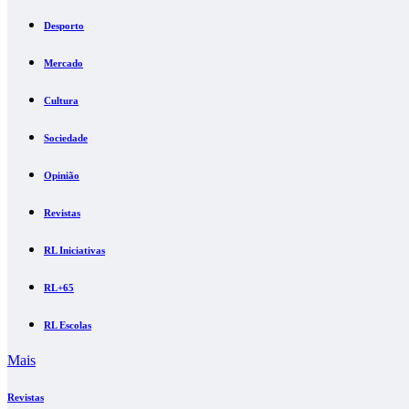
Desporto
Mercado
Cultura
Sociedade
Opinião
Revistas
RL Iniciativas
RL+65
RL Escolas
Mais
Revistas