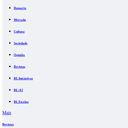
Desporto
Mercado
Cultura
Sociedade
Opinião
Revistas
RL Iniciativas
RL+65
RL Escolas
Mais
Revistas