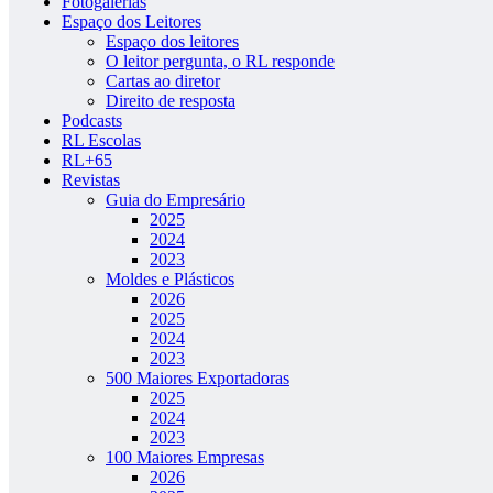
Fotogalerias
Espaço dos Leitores
Espaço dos leitores
O leitor pergunta, o RL responde
Cartas ao diretor
Direito de resposta
Podcasts
RL Escolas
RL+65
Revistas
Guia do Empresário
2025
2024
2023
Moldes e Plásticos
2026
2025
2024
2023
500 Maiores Exportadoras
2025
2024
2023
100 Maiores Empresas
2026