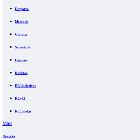
Desporto
Mercado
Cultura
Sociedade
Opinião
Revistas
RL Iniciativas
RL+65
RL Escolas
Mais
Revistas