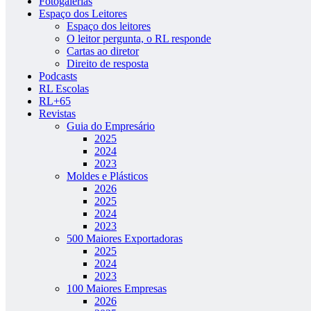
Fotogalerias
Espaço dos Leitores
Espaço dos leitores
O leitor pergunta, o RL responde
Cartas ao diretor
Direito de resposta
Podcasts
RL Escolas
RL+65
Revistas
Guia do Empresário
2025
2024
2023
Moldes e Plásticos
2026
2025
2024
2023
500 Maiores Exportadoras
2025
2024
2023
100 Maiores Empresas
2026