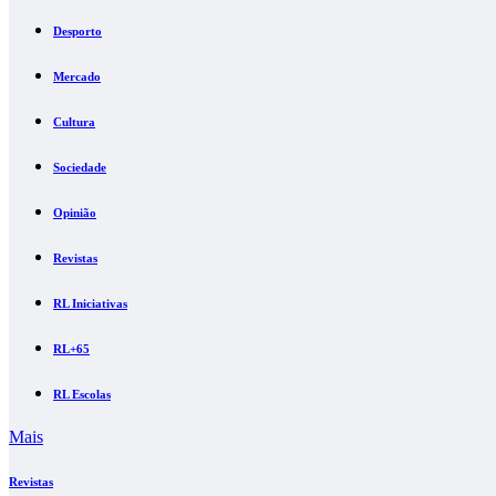
Desporto
Mercado
Cultura
Sociedade
Opinião
Revistas
RL Iniciativas
RL+65
RL Escolas
Mais
Revistas