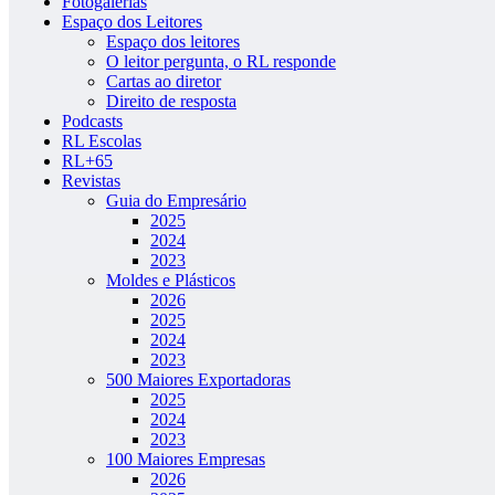
Fotogalerias
Espaço dos Leitores
Espaço dos leitores
O leitor pergunta, o RL responde
Cartas ao diretor
Direito de resposta
Podcasts
RL Escolas
RL+65
Revistas
Guia do Empresário
2025
2024
2023
Moldes e Plásticos
2026
2025
2024
2023
500 Maiores Exportadoras
2025
2024
2023
100 Maiores Empresas
2026