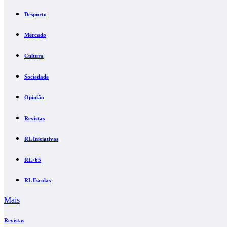
Desporto
Mercado
Cultura
Sociedade
Opinião
Revistas
RL Iniciativas
RL+65
RL Escolas
Mais
Revistas