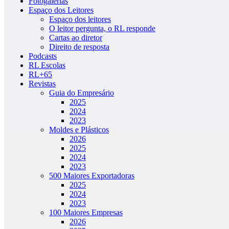
Fotogalerias
Espaço dos Leitores
Espaço dos leitores
O leitor pergunta, o RL responde
Cartas ao diretor
Direito de resposta
Podcasts
RL Escolas
RL+65
Revistas
Guia do Empresário
2025
2024
2023
Moldes e Plásticos
2026
2025
2024
2023
500 Maiores Exportadoras
2025
2024
2023
100 Maiores Empresas
2026