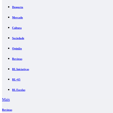
Desporto
Mercado
Cultura
Sociedade
Opinião
Revistas
RL Iniciativas
RL+65
RL Escolas
Mais
Revistas