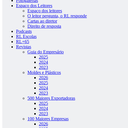
Fotogalerias
Espaço dos Leitores
Espaço dos leitores
O leitor pergunta, o RL responde
Cartas ao diretor
Direito de resposta
Podcasts
RL Escolas
RL+65
Revistas
Guia do Empresário
2025
2024
2023
Moldes e Plásticos
2026
2025
2024
2023
500 Maiores Exportadoras
2025
2024
2023
100 Maiores Empresas
2026