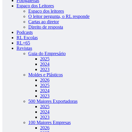
Fotogalerias
Espaço dos Leitores
Espaço dos leitores
O leitor pergunta, o RL responde
Cartas ao diretor
Direito de resposta
Podcasts
RL Escolas
RL+65
Revistas
Guia do Empresário
2025
2024
2023
Moldes e Plásticos
2026
2025
2024
2023
500 Maiores Exportadoras
2025
2024
2023
100 Maiores Empresas
2026