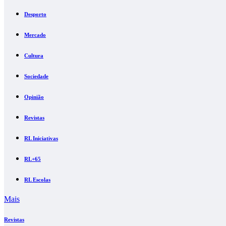
Desporto
Mercado
Cultura
Sociedade
Opinião
Revistas
RL Iniciativas
RL+65
RL Escolas
Mais
Revistas