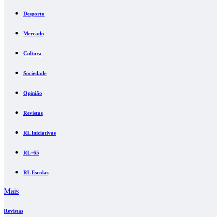
Desporto
Mercado
Cultura
Sociedade
Opinião
Revistas
RL Iniciativas
RL+65
RL Escolas
Mais
Revistas