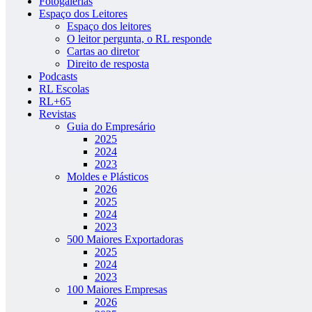
Fotogalerias
Espaço dos Leitores
Espaço dos leitores
O leitor pergunta, o RL responde
Cartas ao diretor
Direito de resposta
Podcasts
RL Escolas
RL+65
Revistas
Guia do Empresário
2025
2024
2023
Moldes e Plásticos
2026
2025
2024
2023
500 Maiores Exportadoras
2025
2024
2023
100 Maiores Empresas
2026