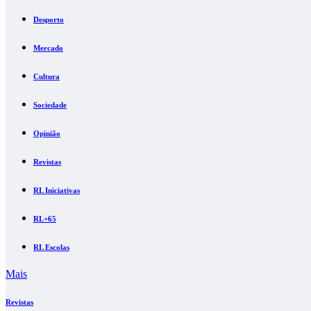
Desporto
Mercado
Cultura
Sociedade
Opinião
Revistas
RL Iniciativas
RL+65
RL Escolas
Mais
Revistas