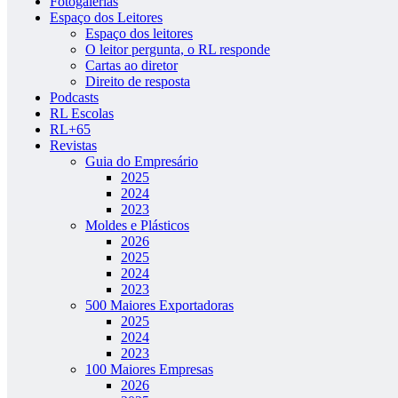
Fotogalerias
Espaço dos Leitores
Espaço dos leitores
O leitor pergunta, o RL responde
Cartas ao diretor
Direito de resposta
Podcasts
RL Escolas
RL+65
Revistas
Guia do Empresário
2025
2024
2023
Moldes e Plásticos
2026
2025
2024
2023
500 Maiores Exportadoras
2025
2024
2023
100 Maiores Empresas
2026