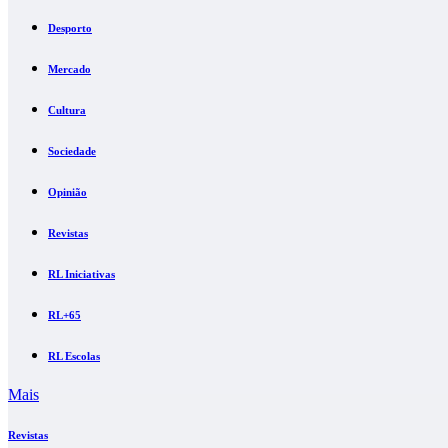
Desporto
Mercado
Cultura
Sociedade
Opinião
Revistas
RL Iniciativas
RL+65
RL Escolas
Mais
Revistas