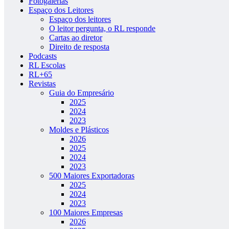
Fotogalerias
Espaço dos Leitores
Espaço dos leitores
O leitor pergunta, o RL responde
Cartas ao diretor
Direito de resposta
Podcasts
RL Escolas
RL+65
Revistas
Guia do Empresário
2025
2024
2023
Moldes e Plásticos
2026
2025
2024
2023
500 Maiores Exportadoras
2025
2024
2023
100 Maiores Empresas
2026