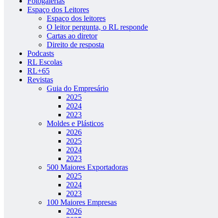
Fotogalerias
Espaço dos Leitores
Espaço dos leitores
O leitor pergunta, o RL responde
Cartas ao diretor
Direito de resposta
Podcasts
RL Escolas
RL+65
Revistas
Guia do Empresário
2025
2024
2023
Moldes e Plásticos
2026
2025
2024
2023
500 Maiores Exportadoras
2025
2024
2023
100 Maiores Empresas
2026