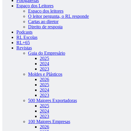
Fotogalerias
Espaço dos Leitores
Espaço dos leitores
O leitor pergunta, o RL responde
Cartas ao diretor
Direito de resposta
Podcasts
RL Escolas
RL+65
Revistas
Guia do Empresário
2025
2024
2023
Moldes e Plásticos
2026
2025
2024
2023
500 Maiores Exportadoras
2025
2024
2023
100 Maiores Empresas
2026