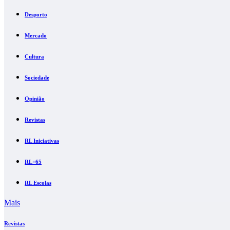
Desporto
Mercado
Cultura
Sociedade
Opinião
Revistas
RL Iniciativas
RL+65
RL Escolas
Mais
Revistas