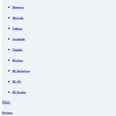
Desporto
Mercado
Cultura
Sociedade
Opinião
Revistas
RL Iniciativas
RL+65
RL Escolas
Mais
Revistas