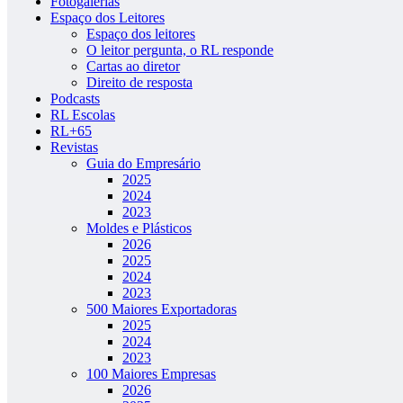
Fotogalerias
Espaço dos Leitores
Espaço dos leitores
O leitor pergunta, o RL responde
Cartas ao diretor
Direito de resposta
Podcasts
RL Escolas
RL+65
Revistas
Guia do Empresário
2025
2024
2023
Moldes e Plásticos
2026
2025
2024
2023
500 Maiores Exportadoras
2025
2024
2023
100 Maiores Empresas
2026