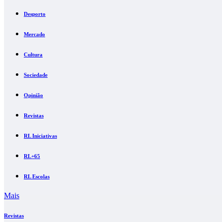
Desporto
Mercado
Cultura
Sociedade
Opinião
Revistas
RL Iniciativas
RL+65
RL Escolas
Mais
Revistas