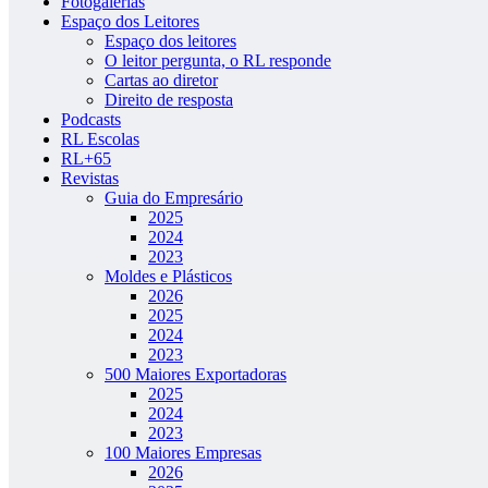
Fotogalerias
Espaço dos Leitores
Espaço dos leitores
O leitor pergunta, o RL responde
Cartas ao diretor
Direito de resposta
Podcasts
RL Escolas
RL+65
Revistas
Guia do Empresário
2025
2024
2023
Moldes e Plásticos
2026
2025
2024
2023
500 Maiores Exportadoras
2025
2024
2023
100 Maiores Empresas
2026