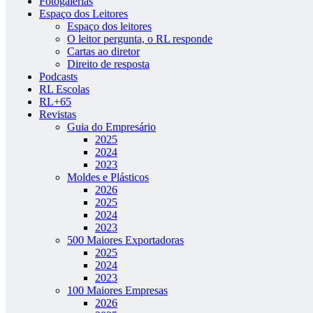
Fotogalerias
Espaço dos Leitores
Espaço dos leitores
O leitor pergunta, o RL responde
Cartas ao diretor
Direito de resposta
Podcasts
RL Escolas
RL+65
Revistas
Guia do Empresário
2025
2024
2023
Moldes e Plásticos
2026
2025
2024
2023
500 Maiores Exportadoras
2025
2024
2023
100 Maiores Empresas
2026