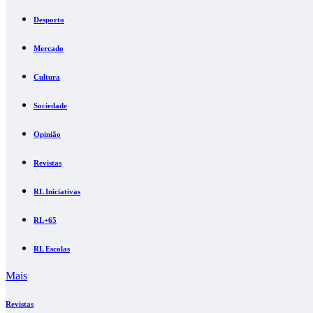
Desporto
Mercado
Cultura
Sociedade
Opinião
Revistas
RL Iniciativas
RL+65
RL Escolas
Mais
Revistas