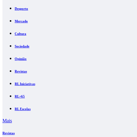
Desporto
Mercado
Cultura
Sociedade
Opinião
Revistas
RL Iniciativas
RL+65
RL Escolas
Mais
Revistas