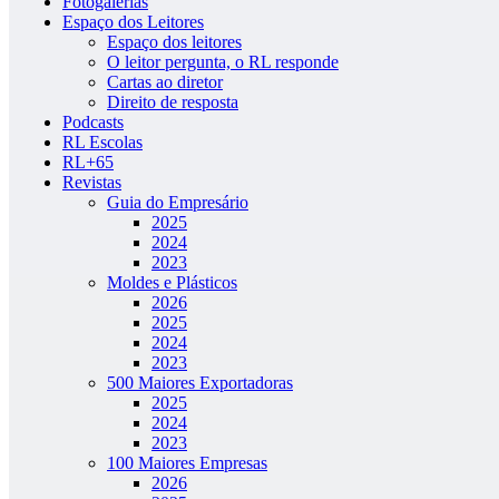
Fotogalerias
Espaço dos Leitores
Espaço dos leitores
O leitor pergunta, o RL responde
Cartas ao diretor
Direito de resposta
Podcasts
RL Escolas
RL+65
Revistas
Guia do Empresário
2025
2024
2023
Moldes e Plásticos
2026
2025
2024
2023
500 Maiores Exportadoras
2025
2024
2023
100 Maiores Empresas
2026